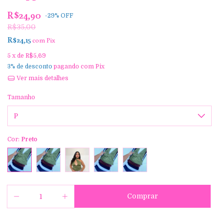
R$24,90
-
29
%
OFF
R$35,00
R$24,15
com
Pix
5
x de
R$5,69
3% de desconto
pagando com Pix
Ver mais detalhes
Tamanho
Cor:
Preto