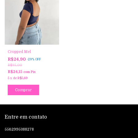
Cropped Mel
R$24,90
-
29
%
OFF
R$35,00
R$24,15
com
Pix
5
x
de
R$5,69
Comprar
Entre em contato
5562995388278