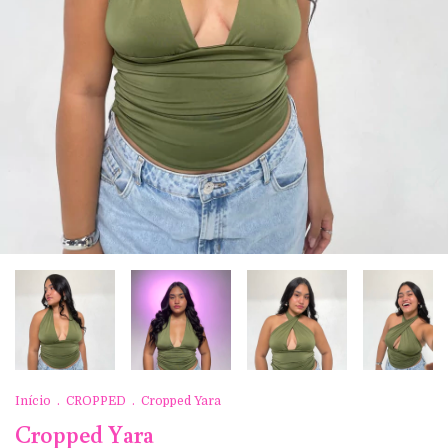
Início
.
CROPPED
.
Cropped Yara
Cropped Yara